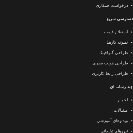
درخواست همکاری
دسترسی سریع
استعلام قیمت
نمـونه کارهـا
طراحی گـرافیـک
طراحی هویت بصری
طراحی رابط کاربری
چند رسانه ای
اخـبـار
مـقـالات
ویدئوهای آموزشی
تیزرهای تبلیغاتی