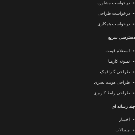
درخواست مشاوره
درخواست طراحی
درخواست همکاری
دسترسی سریع
استعلام قیمت
نمـونه کارهـا
طراحی گـرافیـک
طراحی هویت بصری
طراحی رابط کاربری
چند رسانه ای
اخـبـار
مـقـالات